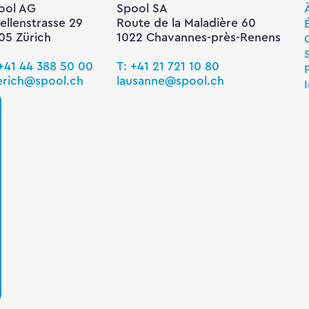
ool AG
Spool SA
ellenstrasse 29
Route de la Maladière 60
05 Zürich
1022 Chavannes-près-Renens
 +41 44 388 50 00
T: +41 21 721 10 80
erich@spool.ch
lausanne@spool.ch