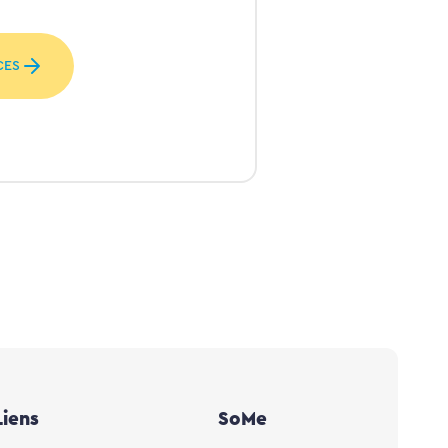
CES
Liens
SoMe