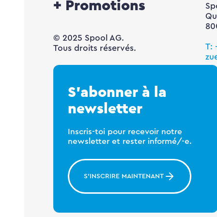
+ Promotions
Sp
Qu
80
© 2025 Spool AG.
T:
Tous droits réservés.
zu
S’abonner à la
newsletter
Inscris-toi pour recevoir notre
newsletter et rester informé/-e.
S'INSCRIRE MAINTENANT