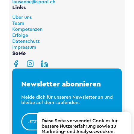
lausanne@spool.ch
Links
Über uns
Team
Kompetenzen
Erfolge
Datenschutz
Impressum
SoMe
Newsletter abonnieren
Melde dich für unseren Newsletter an und
bleibe auf dem Laufenden.
Diese Seite verwendet Cookies für
JETZT ANMELDEN
bessere Nutzererfahrung sowie zu
Marketing- und Analysezwecken.