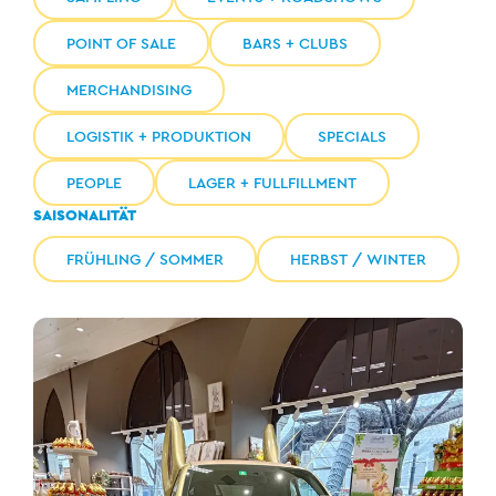
POINT OF SALE
BARS + CLUBS
MERCHANDISING
LOGISTIK + PRODUKTION
SPECIALS
PEOPLE
LAGER + FULLFILLMENT
SAISONALITÄT
FRÜHLING / SOMMER
HERBST / WINTER