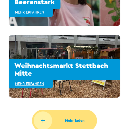
Beerenstark
MEHR ERFAHREN
Weihnachtsmarkt Stettbach
Mitte
MEHR ERFAHREN
Mehr laden