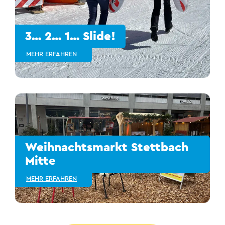
3… 2… 1… Slide!
MEHR ERFAHREN
Weihnachtsmarkt Stettbach
Mitte
MEHR ERFAHREN